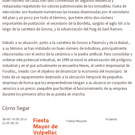
buen número de casas han sido convertidas en segunda residencia y
restauradas respetando los valores patrimoniales de los inmuebles. Fuera de
este núcleo son bastante numerosas las masías diseminadas por el vecindario
del plan y un poco por todo el término, que tiene otros dos núcleos
importantes de población: el vecindario de la Bordeta, surgido el siglo XIX a lo
largo de la carretera de Girona, y la urbanización del Puig de Sant Ramon.
Debido a su situación -junto a la carretera de Girona a Palamós y de la Bisbal-,
a su término se han instalado un buen número de industrias, principalmente
relacionadas con el sector de la cerámica o la piedra artificial. Para consolidar y
ordenar este potencial industrial, en 1999 se inició la urbanización del polígono
industrial y en el que actualmente se encuentra Nexes, el centro empresarial de
Forallac, creado con el objetivo de dinamizar la economía del municipio. Se
trata de un equipamiento destinado a la ubicación temporal de pequeñas
empresas de forma que los emprendedores tengan a su alcance un conjunto de
servicios a un precio asequible que faciliten el funcionamiento de su empresa
durante los primeros años de su puesta en marcha.
Cómo llegar
Fiesta
Del MI 19.08.26
al
Vulpellac
Fiestas Mayores
JU 20.08.26
Mayor de
Vulpellac