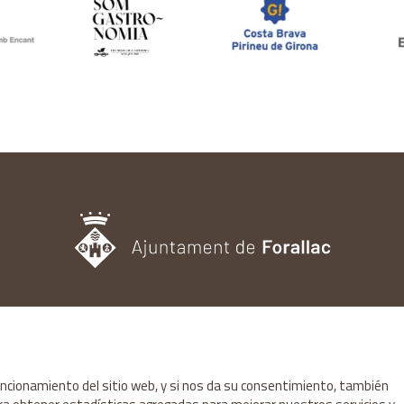
OFICINA DE TURISMO
Pl. del Castell, 3 17113 | PERATALLADA (GIRONA)
872 987 030 | turisme@forallac.cat
funcionamiento del sitio web, y si nos da su consentimiento, también