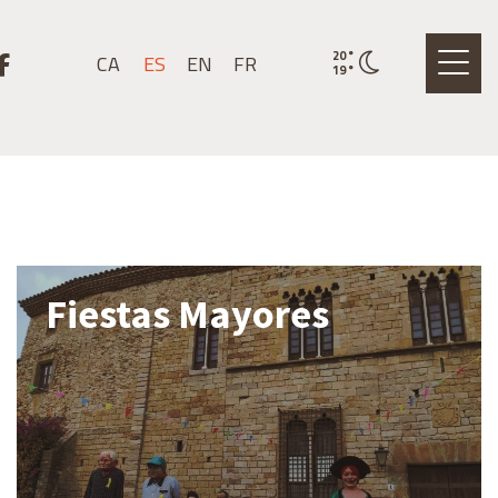
stagram
k a youtube
Link a facebook
20
°
CA
ES
EN
FR
Estado actual del tiem
19
°
Fiestas Mayores