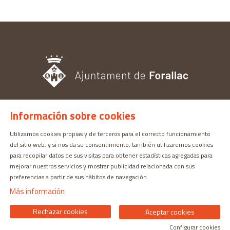
Información sobre cookies
OFICINA DE TURISMO
Pl. del Castell, 3 17113 | PERATALLADA (GIRONA)
Utilizamos cookies propias y de terceros para el correcto funcionamiento
del sitio web, y si nos da su consentimiento, también utilizaremos cookies
872 987 030 | turisme@forallac.cat
para recopilar datos de sus visitas para obtener estadísticas agregadas para
mejorar nuestros servicios y mostrar publicidad relacionada con sus
preferencias a partir de sus hábitos de navegación.
Más información
Rechazar cookies
Aceptar cookies
Configurar cookies