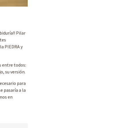
iduría!! Pilar
ntes
 la PIEDRA y
 entre todos:
o, su versión.
ecesario para
e pasaría a la
amos en