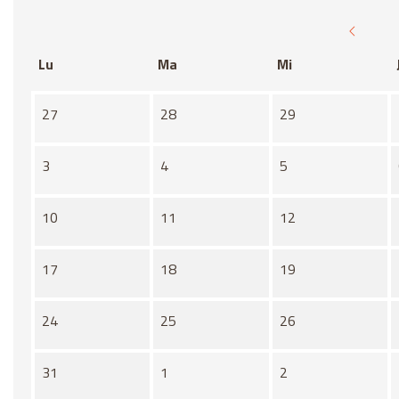
Lu
Ma
Mi
No hay ninguna actividad este mes
27
28
29
3
4
5
10
11
12
17
18
19
24
25
26
31
1
2