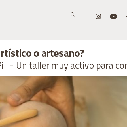
Link a in
Lin
Buscar
rtístico o artesano?
Pili - Un taller muy activo para c