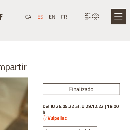
stagram
k a youtube
Link a facebook
27
°
CA
ES
EN
FR
Estado actual del tiemp
25
°
ompartir
Finalizado
Del JU 26.05.22
al JU 29.12.22
|
18:00
h
Vulpellac