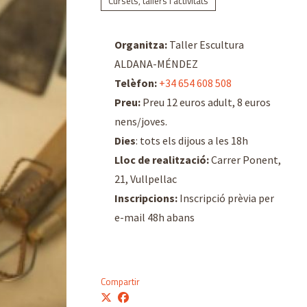
Cursets, tallers i activitats
Organitza:
Taller Escultura
ALDANA-MÉNDEZ
Telèfon:
+34 654 608 508
Preu:
Preu 12 euros adult, 8 euros
nens/joves.
Dies
: tots els dijous a les 18h
Lloc de realització:
Carrer Ponent,
21, Vullpellac
Inscripcions:
Inscripció prèvia per
e-mail 48h abans
Compartir