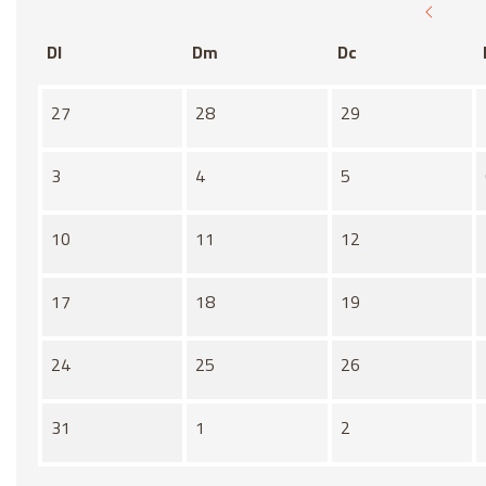
Dl
Dm
Dc
No hi ha cap activitat aquest mes
27
28
29
3
4
5
10
11
12
17
18
19
24
25
26
31
1
2