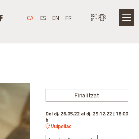
stagram
k a youtube
Link a facebook
32
°
CA
ES
EN
FR
Estat actual del temps
31
°
Finalitzat
Del dj. 26.05.22
al dj. 29.12.22
|
18:00
h
Vulpellac