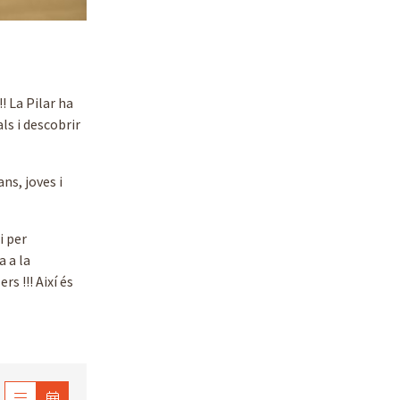
! La Pilar ha
ls i descobrir
ns, joves i
i per
a a la
s !!! Així és