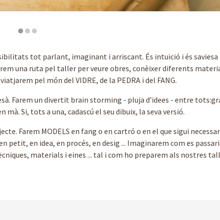
bilitats tot parlant, imaginant i arriscant. És intuïció i és saviesa !
Farem una ruta pel taller per veure obres, conèixer diferents materia
al viatjarem pel món del VIDRE, de la PEDRA i del FANG.
 Farem un divertit brain storming - pluja d’idees - entre tots:gra
mà. Si, tots a una, cadascú el seu dibuix, la seva versió.
jecte. Farem MODELS en fang o en cartró o en el que sigui necessar
 en petit, en idea, en procés, en desig ... Imaginarem com es passari
niques, materials i eines ... tal i com ho preparem als nostres taller