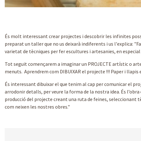
Diapositiva 1 de 3
És molt interessant crear projectes i descobrir les infinites possi
preparat un taller que no us deixarà indiferents i us l'explica: "
varietat de tècniques per fer escultures i artesanies, en especi
Tot seguit començarem a imaginar un PROJECTE artístic o artesà.
menuts. Aprendrem com DIBUIXAR el projecte !!! Paper i llapis en 
És interessant dibuixar el que tenim al cap per comunicar el pro
arrodonir detalls, per veure la forma de la nostra idea. És l’obra
producció del projecte creant una ruta de feines, seleccionant tèc
com neixen les nostres obres."