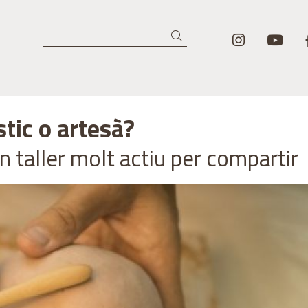
Link a in
Lin
Cercar
stic o artesà?
 Un taller molt actiu per compartir