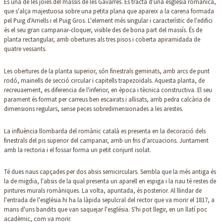
És una de les joies del massís de les Gavarres. Es tracta d'una església romànica,
que s'alça majestuosa sobre una petita plana que apareix a la carena formada
pel Puig d'Arriells i el Puig Gros. L'element més singular i característic de l'edifici
és el seu gran campanar-cloquer, visible des de bona part del massís. És de
planta rectangular, amb obertures als tres pisos i coberta apiramidada de
quatre vessants.
Les obertures de la planta superior, són finestrals geminats, amb arcs de punt
rodó, mainells de secció circular i capitells trapezoïdals. Aquesta planta, de
recreuaement, es diferencia de l'inferior, en època i tècnica constructiva. El seu
parament és format per carreus ben escairats i allisats, amb pedra calcària de
dimensions regulars, sense peces sobredimensionades a les arestes.
La influència llombarda del romànic català es presenta en la decoració dels
finestrals del pis superior del campanar, amb un fris d'arcuacions. Juntament
amb la rectoria i el fossar forma un petit conjunt isolat.
Té dues naus capçades per dos absis semicirculars. Sembla que la més antiga és
la de migdia, l'absis de la qual presenta un aparell en espiga i la nau té restes de
pintures murals romàniques. La volta, apuntada, és posterior. Al llindar de
l'entrada de l'església hi ha la làpida sepulcral del rector que va morir el 1817, a
mans d'uns bandits que van saquejar l'església. S'hi pot llegir, en un llatí poc
acadèmic, com va morir.