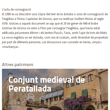
L'acta de consagració
El 1989 es va descobrir una còpia del text de la dotalia o acta de consagració de
l'església a l'Arxiu Capitular de Girona, que va realitzar Guillem Molas al segle
XVIII. Gràcies a aquest document se sap que el 29 de gener de 948 el bisbe
Gotmar de Girona va venir a Fitor per consagrar l'església, que havia estat
edificada pel prevere Altimir i els levites Placià i Tassi, amb l'ajut de tots els fidels.
La nova església va ser dotada, com era el costum, amb diversitat de propietats
per part de diferents persones. Les donacions van consistir en terres, vinyes i
«muntanya».
Altres patrimoni
Conjunt medieval de
Peratallada