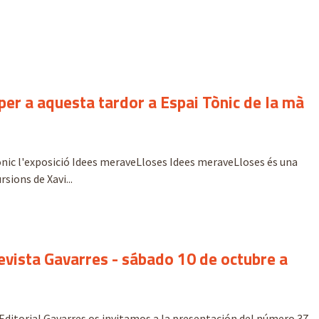
er a aquesta tardor a Espai Tònic de la mà
ònic l'exposició Idees meraveLloses Idees meraveLloses és una
rsions de Xavi...
evista Gavarres - sábado 10 de octubre a
Editorial Gavarres os invitamos a la presentación del número 37