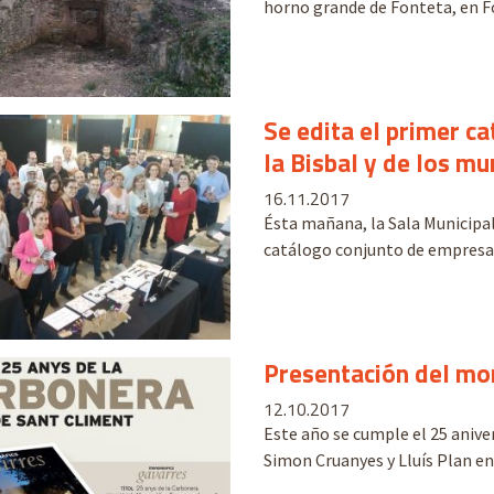
horno grande de Fonteta, en For
Se edita el primer c
la Bisbal y de los mu
16.11.2017
Ésta mañana, la Sala Municipal
catálogo conjunto de empresas 
Presentación del mo
12.10.2017
Este año se cumple el 25 anive
Simon Cruanyes y Lluís Plan enc