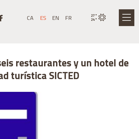
stagram
k a youtube
Link a facebook
27
°
CA
ES
EN
FR
Estado actual del tiemp
24
°
seis restaurantes y un hotel de
dad turística SICTED