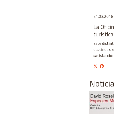
Diapositiva 
21.03.2018
La Ofici
turístic
Este distint
destinos o 
satisfacción
Notici