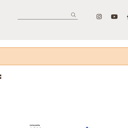
Link a in
Lin
Buscar
: