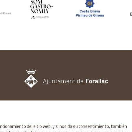
OFICINA DE TURISMO
Pl. del Castell, 3 17113 | PERATALLADA (GIRONA)
872 987 030 | turisme@forallac.cat
funcionamiento del sitio web, y si nos da su consentimiento, también