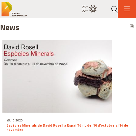
25
°
Current weatherclear sky
22
°
Search
News
S
15.10.2020
Espècies Minerals de David Rosell a Espai Tònic del 16 d'octubre al 14 de
novembre