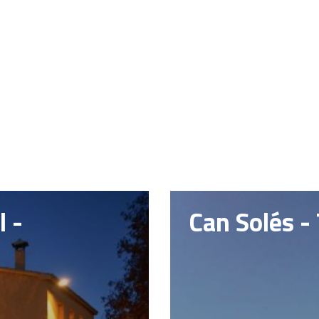
l -
Can Solés - 