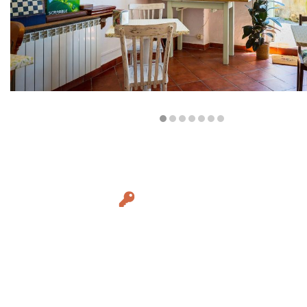
Diapositiva 1 de 7: Ca l'Aliu - Turisme rural - Peratallada