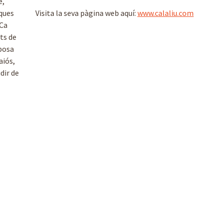
e,
rques
Visita la seva pàgina web aquí:
www.calaliu.com
 Ca
nts de
sposa
aiós,
dir de