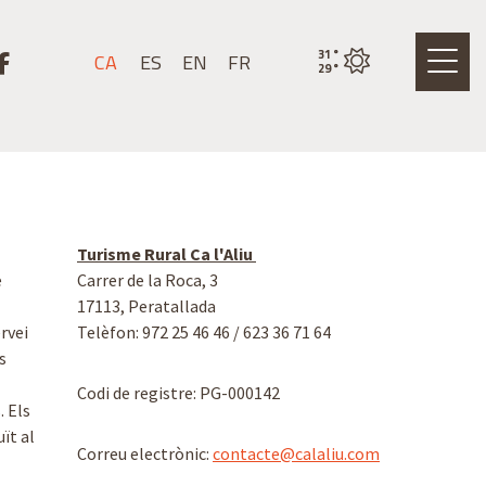
stagram
k a youtube
Link a facebook
31
°
CA
ES
EN
FR
Estat actual del temps
29
°
Turisme Rural Ca l'Aliu
e
Carrer de la Roca, 3
17113, Peratallada
ervei
Telèfon: 972 25 46 46 / 623 36 71 64
s
Codi de registre: PG-000142
. Els
ït al
Correu electrònic:
contacte@calaliu.com