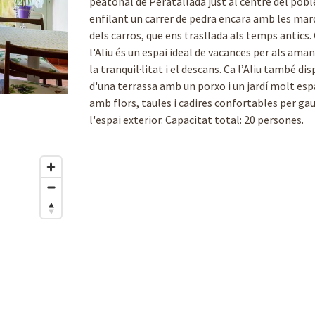
peatonal de Peratallada just al centre del pobl
enfilant un carrer de pedra encara amb les ma
dels carros, que ens trasllada als temps antics.
l'Aliu és un espai ideal de vacances per als ama
la tranquil·litat i el descans. Ca l’Aliu també di
d'una terrassa amb un porxo i un jardí molt esp
amb flors, taules i cadires confortables per gau
l'espai exterior. Capacitat total: 20 persones.