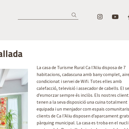
Link a in
Lin
Cercar
tallada
La casa de Turisme Rural Ca l'Aliu disposa de 7
habitacions, cadascuna amb bany complet, air
condicionat i servei de Wifi. Totes elles amb
calefacció, televisió i assecador de cabells. El s
d’esmorzar sempre és inclòs. Els nostres client
tenen a la seva disposició una cuina totalment
equipada i un menjador com espais comunitaris
clients de Ca l’Aliu disposen d’aparcament gratu
pàrquing municipal. La casa es troba en el nucli