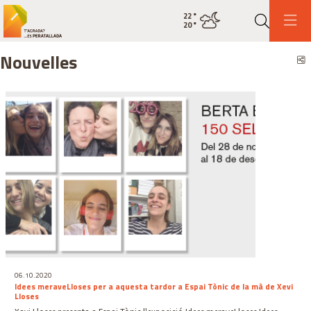
22
°
État actuel de la météo couvert
20
°
Recher
Nouvelles
P
06.10.2020
Idees meraveLloses per a aquesta tardor a Espai Tònic de la mà de Xevi
Lloses