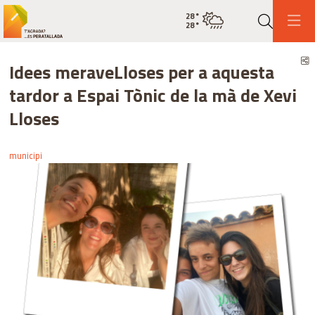
28
°
État actuel de la météo pluie mo
28
°
Recher
P
Idees meraveLloses per a aquesta
tardor a Espai Tònic de la mà de Xevi
Lloses
municipi