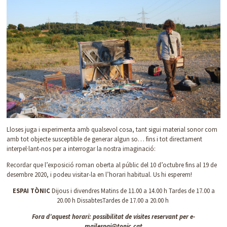
Lloses juga i experimenta amb qualsevol cosa, tant sigui material sonor com
amb tot objecte susceptible de generar algun so… fins i tot directament
interpel·lant-nos per a interrogar la nostra imaginació:
Recordar que l’exposició roman oberta al públic del 10 d’octubre fins al 19 de
desembre 2020, i podeu visitar-la en l’horari habitual. Us hi esperem!
ESPAI TÒNIC
Dijous i divendres Matins de 11.00 a 14.00 h Tardes de 17.00 a
20.00 h DissabtesTardes de 17.00 a 20.00 h
Fora d’aquest horari: possibilitat de visites reservant per e-
mailespai@tonic.cat