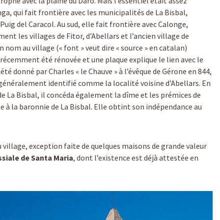
ophe avec la plaine du Daró. Mais l’essentiel était assez
a, qui fait frontière avec les municipalités de La Bisbal,
Puig del Caracol. Au sud, elle fait frontière avec Calonge,
nt les villages de Fitor, d’Abellars et l’ancien village de
 nom au village (« font » veut dire « source » en catalan)
 a récemment été rénovée et une plaque explique le lien avec le
a été donné par Charles « le Chauve » à l’évêque de Gérone en 844,
, généralement identifié comme la localité voisine d’Abellars. En
 de La Bisbal, il concéda également la dîme et les prémices de
ite à la baronnie de La Bisbal. Elle obtint son indépendance au
 village, exception faite de quelques maisons de grande valeur
ssiale de Santa Maria
, dont l’existence est déjà attestée en