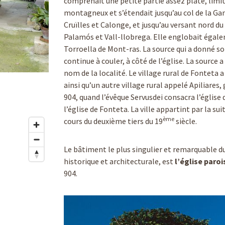
comprenait une petite partie assez plate, limitr
montagneux et s’étendait jusqu’au col de la Gang
Cruïlles et Calonge, et jusqu’au versant nord du 
Palamós et Vall-llobrega. Elle englobait égaleme
Torroella de Mont-ras. La source qui a donné son
continue à couler, à côté de l’église. La source
nom de la localité. Le village rural de Fonteta 
ainsi qu’un autre village rural appelé Apiliares
904, quand l’évêque Servusdei consacra l’église
l’église de Fonteta. La ville appartint par la su
ème
cours du deuxième tiers du 19
siècle.
Le bâtiment le plus singulier et remarquable du
historique et architecturale, est
l’église paroi
904.