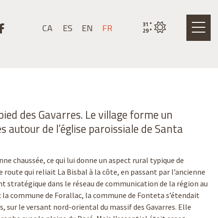
nstagram
r un youtube
Lier un facebook
31
°
CA
ES
EN
FR
État actuel de la mété
29
°
 pied des Gavarres. Le village forme un
 autour de l’église paroissiale de Santa
nne chaussée, ce qui lui donne un aspect rural typique de
 route qui reliait La Bisbal à la côte, en passant par l’ancienne
oint stratégique dans le réseau de communication de la région au
c la commune de Forallac, la commune de Fonteta s’étendait
s, sur le versant nord-oriental du massif des Gavarres. Elle