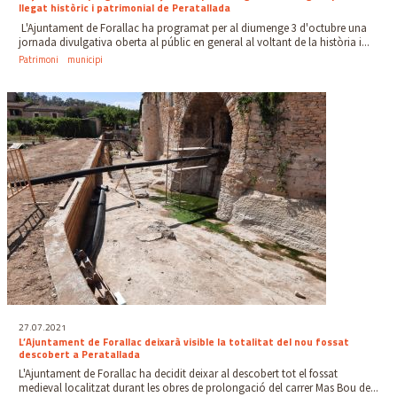
llegat històric i patrimonial de Peratallada
L'Ajuntament de Forallac ha programat per al diumenge 3 d'octubre una
jornada divulgativa oberta al públic en general al voltant de la història i...
Patrimoni
municipi
27.07.2021
L’Ajuntament de Forallac deixarà visible la totalitat del nou fossat
descobert a Peratallada
L'Ajuntament de Forallac ha decidit deixar al descobert tot el fossat
medieval localitzat durant les obres de prolongació del carrer Mas Bou de...