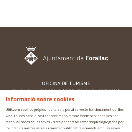
OFICINA DE TURISME
Pl. del Castell, 3 17113 | PERATALLADA (GIRONA)
Informació sobre cookies
872 987 030 | turisme@forallac.cat
Utilitzem cookies pròpies i de tercers per al correcte funcionament del lloc
web, i si ens dona el seu consentiment, també farem servir cookies per
Sitemap
Avís Legal
Ús de Cookies
Contactar
recopilar dades de les seves visites per obtenir estadístiques agregades per
millorar els nostres serveis i mostrar publicitat relacionada amb les seves