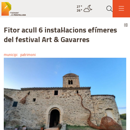
27
°
Estat actual del temps lleugeram
26
°
Cerca
C
Fitor acull 6 instal·lacions efímeres
del festival Art & Gavarres
municipi
patrimoni