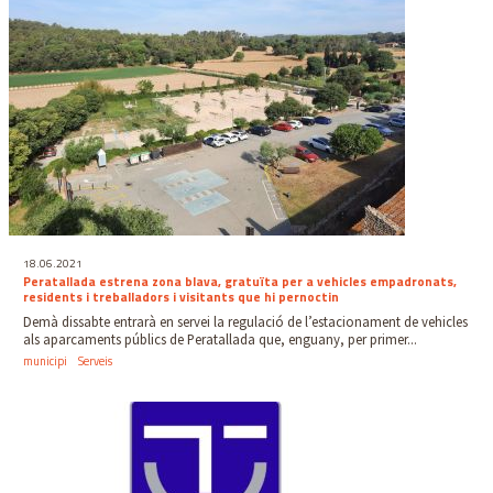
18.06.2021
Peratallada estrena zona blava, gratuïta per a vehicles empadronats,
residents i treballadors i visitants que hi pernoctin
Demà dissabte entrarà en servei la regulació de l’estacionament de vehicles
als aparcaments públics de Peratallada que, enguany, per primer...
municipi
Serveis