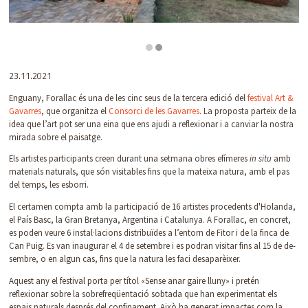
Diapositiva 2 de 2
23.11.2021
Enguany, Forallac és una de les cinc seus de la tercera edició del
festival Art &
Gavarres
, que organitza el
Consorci de les Gavarres
. La proposta parteix de la
idea que l’art pot ser una eina que ens ajudi a reflexionar i a canviar la nostra
mirada sobre el paisatge.
Els artistes participants creen durant una setmana obres efímeres
in situ
amb
materials naturals, que són visitables fins que la mateixa natura, amb el pas
del temps, les esborri.
El certamen compta amb la participació de 16 artistes procedents d'Holanda,
el País Basc, la Gran Bretanya, Argentina i Catalunya. A Forallac, en concret,
es poden veure 6 instal·lacions distribuïdes a l’entorn de Fitor i de la finca de
Can Puig. Es van inaugurar el 4 de setembre i es podran visitar fins al 15 de de-
sembre, o en algun cas, fins que la natura les faci desaparèixer.
Aquest any el festival porta per títol «Sense anar gaire lluny» i pretén
reflexionar sobre la sobrefreqüentació sobtada que han experimentat els
espais naturals després del confinament. Això ha generat impactes com la