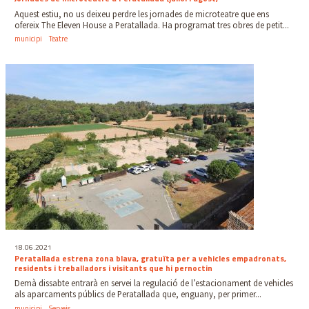
Aquest estiu, no us deixeu perdre les jornades de microteatre que ens
ofereix The Eleven House a Peratallada. Ha programat tres obres de petit...
municipi
Teatre
18.06.2021
Peratallada estrena zona blava, gratuïta per a vehicles empadronats,
residents i treballadors i visitants que hi pernoctin
Demà dissabte entrarà en servei la regulació de l’estacionament de vehicles
als aparcaments públics de Peratallada que, enguany, per primer...
municipi
Serveis