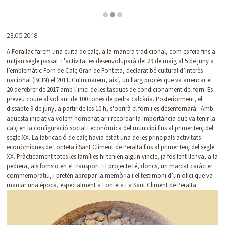
Diapositiva 2 de 3: Forn de calç de Fonteta
23.05.2018
A Forallac farem una cuita de calç, a la manera tradicional, com es feia fins a
mitjan segle passat. L'activitat es desenvoluparà del 29 de maig al 5 de juny a
l’emblemàtic Forn de Calç Gran de Fonteta, declarat bé cultural d’interès
nacional (BCIN) el 2011. Culminarem, així, un llarg procés que va arrencar el
20 de febrer de 2017 amb l’inici de les tasques de condicionament del forn. Es
preveu coure al voltant de 100 tones de pedra calcària. Posteriorment, el
dissabte 9 de juny, a partir de les 10 h, s'obrirà el forn i es desenfornarà. Amb
aquesta iniciativa volem homenatjar i recordar la importància que va tenir la
calç en la configuració social i econòmica del municipi fins al primer terç del
segle XX. La fabricació de calç havia estat una de les principals activitats
econòmiques de Fonteta i Sant Climent de Peralta fins al primer terç del segle
XX. Pràcticament totes les famílies hi tenien algun vincle, ja fos fent llenya, a la
pedrera, als forns o en el transport. El projecte té, doncs, un marcat caràcter
commemoratiu, i pretén apropar la memòria i el testimoni d’un ofici que va
marcar una època, especialment a Fonteta i a Sant Climent de Peralta.