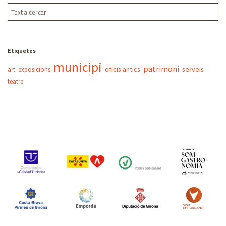
Etiquetes
municipi
patrimoni
oficis antics
serveis
art
exposicions
teatre