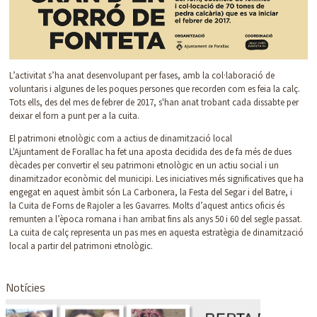
L’activitat s’ha anat desenvolupant per fases, amb la col·laboració de
voluntaris i algunes de les poques persones que recorden com es feia la calç.
Tots ells, des del mes de febrer de 2017, s'han anat trobant cada dissabte per
deixar el forn a punt per a la cuita.
El patrimoni etnològic com a actius de dinamització local
L'Ajuntament de Forallac ha fet una aposta decidida des de fa més de dues
dècades per convertir el seu patrimoni etnològic en un actiu social i un
dinamitzador econòmic del municipi. Les iniciatives més significatives que ha
engegat en aquest àmbit són La Carbonera, la Festa del Segar i del Batre, i
la Cuita de Forns de Rajoler a les Gavarres. Molts d’aquest antics oficis és
remunten a l’època romana i han arribat fins als anys 50 i 60 del segle passat.
La cuita de calç representa un pas mes en aquesta estratègia de dinamització
local a partir del patrimoni etnològic.
Notícies