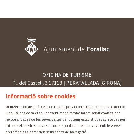
OFICINA DE TURISME
Pl. del Castell, 3 17113 | PERATALLADA (GIRONA)
872 987 030 | turisme@forallac.cat
Informació sobre cookies
Utilitzem cookies pròpies i de tercers per al correcte funcionament del lloc
web, i si ens dona el seu consentiment, també farem servir cookies per
Sitemap
Avís Legal
Ús de Cookies
Contactar
recopilar dades de les seves visites per obtenir estadístiques agregades per
millorar els nostres serveis i mostrar publicitat relacionada amb les seves
preferències a partir dels seus hàbits de navegació.