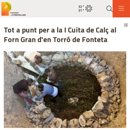
32
°
Estat actual del temps cel net
31
°
Cerca
C
Tot a punt per a la I Cuita de Calç al
Forn Gran d'en Torró de Fonteta