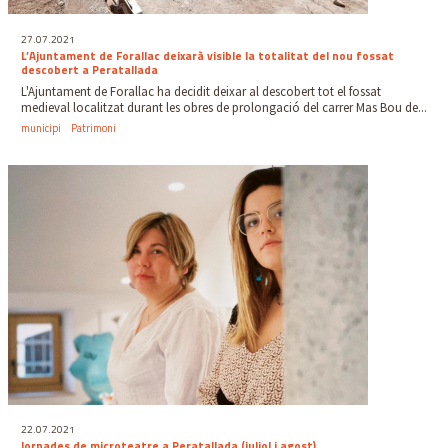
27.07.2021
L’Ajuntament de Forallac deixarà visible la totalitat del nou fossat
descobert a Peratallada
L'Ajuntament de Forallac ha decidit deixar al descobert tot el fossat
medieval localitzat durant les obres de prolongació del carrer Mas Bou de...
municipi
Patrimoni
22.07.2021
Jornades de microteatre a Peratallada (juliol i agost)