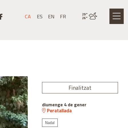
stagram
k a youtube
Link a facebook
29
°
CA
ES
EN
FR
Estat actual del temps 
26
°
Finalitzat
diumenge 4 de gener
Peratallada
Nadal