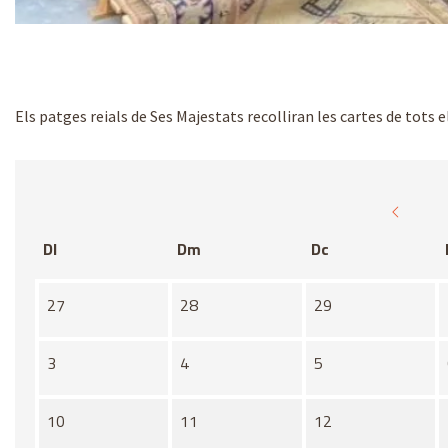
Diapositiva 1 de 2
Els patges reials de Ses Majestats recolliran les cartes de tots e
Dl
Dm
Dc
No hi ha cap activitat aquest mes
27
28
29
3
4
5
10
11
12