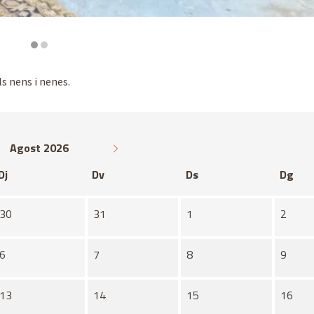
ls nens i nenes.
Agost 2026
Dj
Dv
Ds
Dg
30
31
1
2
6
7
8
9
13
14
15
16