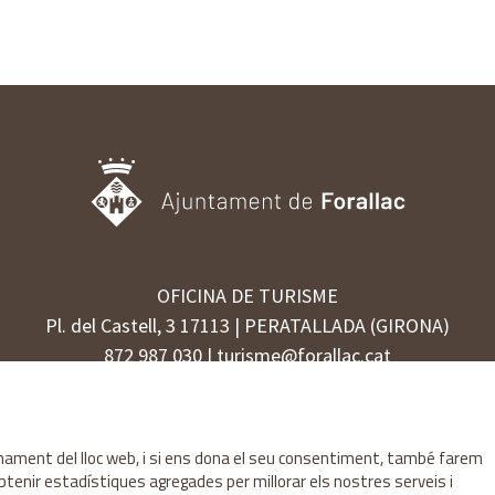
OFICINA DE TURISME
Pl. del Castell, 3 17113 | PERATALLADA (GIRONA)
872 987 030 | turisme@forallac.cat
Sitemap
Avís Legal
Ús de Cookies
Contactar
ionament del lloc web, i si ens dona el seu consentiment, també farem
obtenir estadístiques agregades per millorar els nostres serveis i