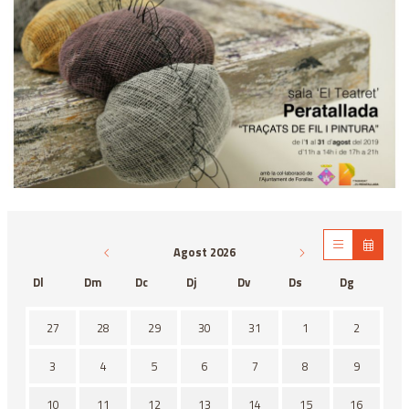
Diapositiva 1 de 1
Agost 2026
Dl
Dm
Dc
Dj
Dv
Ds
Dg
No hi ha cap activitat aquest mes
27
28
29
30
31
1
2
3
4
5
6
7
8
9
10
11
12
13
14
15
16