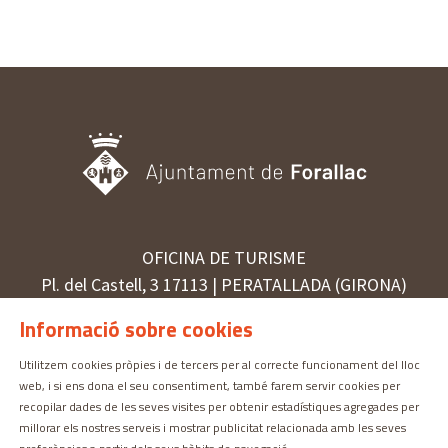
OFICINA DE TURISME
Pl. del Castell, 3 17113 | PERATALLADA (GIRONA)
872 987 030 | turisme@forallac.cat
Informació sobre cookies
Utilitzem cookies pròpies i de tercers per al correcte funcionament del lloc
web, i si ens dona el seu consentiment, també farem servir cookies per
Sitemap
Avís Legal
Ús de Cookies
Contactar
recopilar dades de les seves visites per obtenir estadístiques agregades per
millorar els nostres serveis i mostrar publicitat relacionada amb les seves