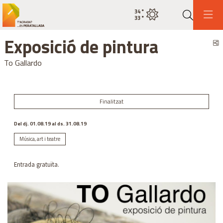
34
°
Estat actual del temps cel net
33
°
Cerca
Exposició de pintura
C
To Gallardo
Finalitzat
Del dj. 01.08.19
al ds. 31.08.19
Música, art i teatre
Entrada gratuïta.