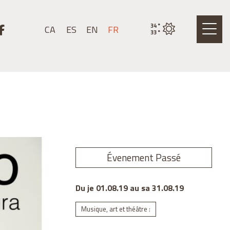
nstagram
r un youtube
Lier un facebook
34
°
CA
ES
EN
FR
État actuel de la mété
33
°
Évenement Passé
Du je 01.08.19
au sa 31.08.19
Musique, art et théâtre :