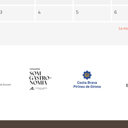
3
4
5
6
Le mo