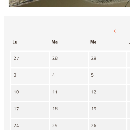
Diapositiva 1 de 1
Lu
Ma
Me
Il n'y a aucune activité ce mois-ci
27
28
29
3
4
5
10
11
12
17
18
19
24
25
26