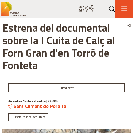
28
°
Estat actual del temps nuvolositat
26
°
Cerca
Estrena del documental
C
sobre la I Cuita de Calç al
Forn Gran d'en Torró de
Fonteta
Finalitzat
divendres 14 de setembre
|
22:00 h
Sant Climent de Peralta
Cursets, tallers i activitats