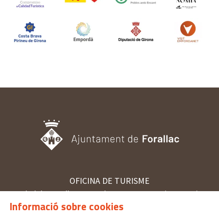
OFICINA DE TURISME
Pl. del Castell, 3 17113 | PERATALLADA (GIRONA)
Informació sobre cookies
872 987 030 | turisme@forallac.cat