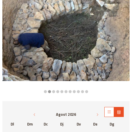
Diapositiva 2 de 11
Agost 2026
Dl
Dm
Dc
Dj
Dv
Ds
Dg