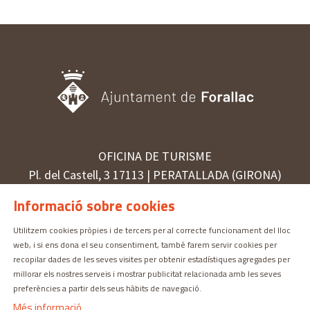
OFICINA DE TURISME
Pl. del Castell, 3 17113 | PERATALLADA (GIRONA)
872 987 030 | turisme@forallac.cat
Informació sobre cookies
Utilitzem cookies pròpies i de tercers per al correcte funcionament del lloc
web, i si ens dona el seu consentiment, també farem servir cookies per
Sitemap
Avís Legal
Ús de Cookies
Contactar
recopilar dades de les seves visites per obtenir estadístiques agregades per
millorar els nostres serveis i mostrar publicitat relacionada amb les seves
preferències a partir dels seus hàbits de navegació.
Més informació