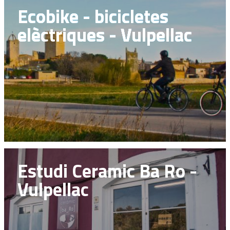
Ecobike - bicicletes
elèctriques - Vulpellac
Estudi Ceramic Ba Ro -
Vulpellac