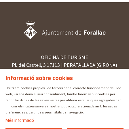
OFICINA DE TURISME
Pl. del Castell, 3 17113 | PERATALLADA (GIRONA)
872 987 030 | turisme@forallac.cat
Informació sobre cookies
Utilitzem cookies pròpies i de tercers per al correcte funcionament del lloc
web, i si ens dona el seu consentiment, també farem servir cookies per
Sitemap
Avís Legal
Ús de Cookies
Contactar
recopilar dades de les seves visites per obtenir estadístiques agregades per
millorar els nostres serveis i mostrar publicitat relacionada amb les seves
preferències a partir dels seus hàbits de navegació.
Més informació