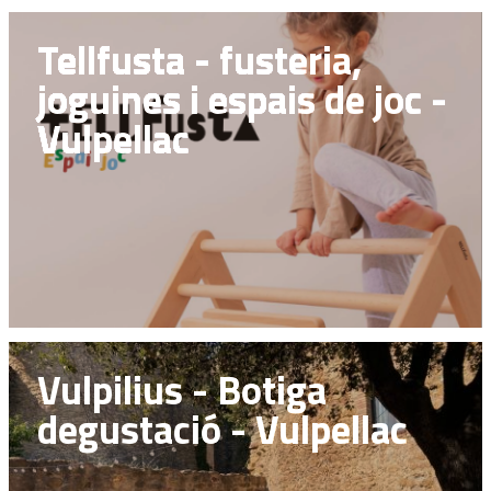
Tellfusta - fusteria,
joguines i espais de joc -
Vulpellac
Vulpilius - Botiga
degustació - Vulpellac