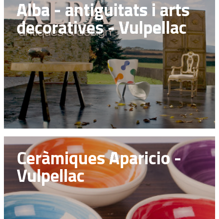
Alba - antiguitats i arts
decoratives - Vulpellac
Ceràmiques Aparicio -
Vulpellac