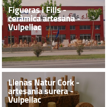
Figueras i Fills -
ceràmica artesana -
Vulpellac
Llenas Natur Cork -
artesania surera -
Vulpellac