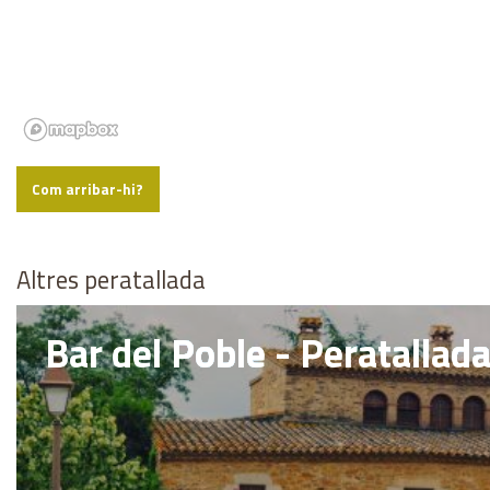
Com arribar-hi?
Altres peratallada
Bar del Poble - Peratallad