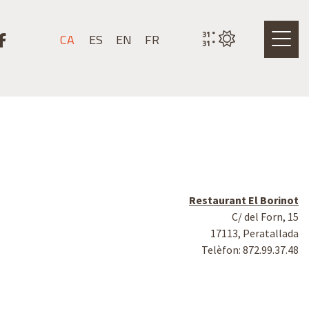
stagram
k a youtube
Link a facebook
31
°
CA
ES
EN
FR
Estat actual del temps
31
°
Restaurant El Borinot
C/ del Forn, 15
17113, Peratallada
Telèfon: 872.99.37.48