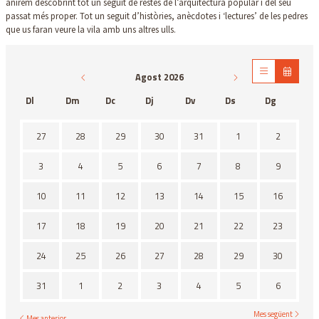
anirem descobrint tot un seguit de restes de l’arquitectura popular i del seu
passat més proper. Tot un seguit d’històries, anècdotes i ‘lectures’ de les pedres
que us faran veure la vila amb uns altres ulls.
Agost 2026
Dl
Dm
Dc
Dj
Dv
Ds
Dg
No hi ha cap activitat aquest mes
27
28
29
30
31
1
2
3
4
5
6
7
8
9
10
11
12
13
14
15
16
17
18
19
20
21
22
23
24
25
26
27
28
29
30
31
1
2
3
4
5
6
Mes següent
Mes anterior