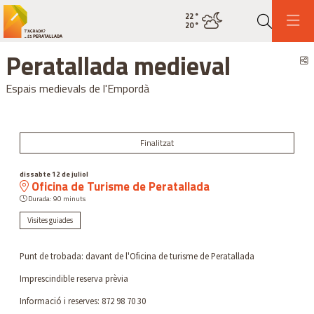
22
°
Estat actual del temps ennuvolat
20
°
Cerca
Peratallada medieval
C
Espais medievals de l'Empordà
Finalitzat
dissabte 12 de juliol
Oficina de Turisme de Peratallada
Durada:
90 minuts
Visites guiades
Punt de trobada: davant de l'Oficina de turisme de Peratallada
Imprescindible reserva prèvia
Informació i reserves: 872 98 70 30