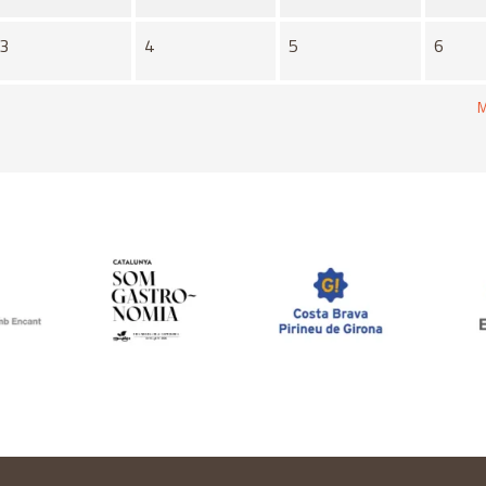
3
4
5
6
M