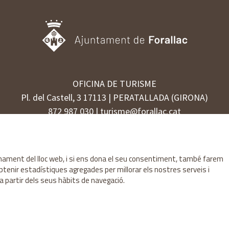
OFICINA DE TURISME
Pl. del Castell, 3 17113 | PERATALLADA (GIRONA)
872 987 030 | turisme@forallac.cat
Sitemap
Avís Legal
Ús de Cookies
Contactar
ionament del lloc web, i si ens dona el seu consentiment, també farem
obtenir estadístiques agregades per millorar els nostres serveis i
a partir dels seus hàbits de navegació.