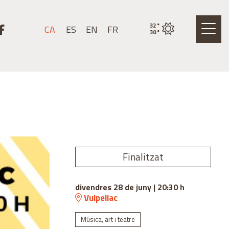
stagram
k a youtube
Link a facebook
32
°
CA
ES
EN
FR
Estat actual del temps
30
°
Finalitzat
divendres 28 de juny
|
20:30 h
Vulpellac
Música, art i teatre