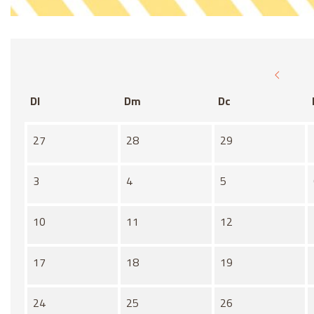
Diapositiva 1 de 1
Dl
Dm
Dc
No hi ha cap activitat aquest mes
27
28
29
3
4
5
10
11
12
17
18
19
24
25
26