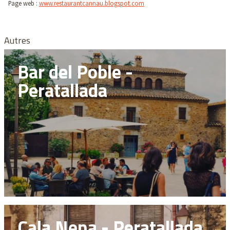
Page web :
www.restaurantcannau.blogspot.com
Autres
Bar del Poble -
Peratallada
Cala Nena - Peratallada