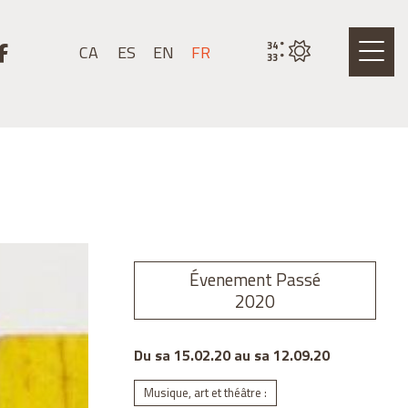
nstagram
r un youtube
Lier un facebook
34
°
CA
ES
EN
FR
État actuel de la mété
33
°
Évenement Passé
2020
Du sa 15.02.20
au sa 12.09.20
Musique, art et théâtre :