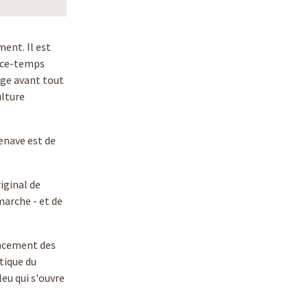
ment. Il est
pace-temps
age avant tout
ulture
zenave est de
iginal de
marche - et de
ancement des
tique du
leu qui s'ouvre