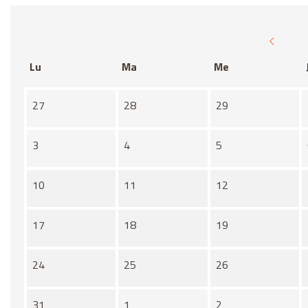
Lu
Ma
Me
Il n'y a aucune activité ce mois-ci
27
28
29
3
4
5
10
11
12
17
18
19
24
25
26
31
1
2