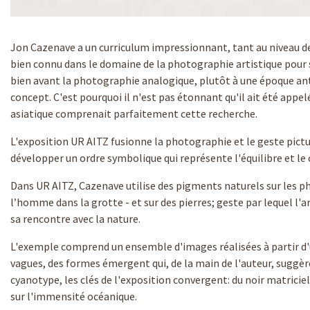
Diapositiva 1 de 1
Jon Cazenave a un curriculum impressionnant, tant au niveau de l
bien connu dans le domaine de la photographie artistique pour so
bien avant la photographie analogique, plutôt à une époque ant
concept. C'est pourquoi il n'est pas étonnant qu'il ait été appe
asiatique comprenait parfaitement cette recherche.
L'exposition UR AITZ fusionne la photographie et le geste pictur
développer un ordre symbolique qui représente l'équilibre et le
Dans UR AITZ, Cazenave utilise des pigments naturels sur les 
l’homme dans la grotte - et sur des pierres; geste par lequel l'a
sa rencontre avec la nature.
L'exemple comprend un ensemble d'images réalisées à partir d'u
vagues, des formes émergent qui, de la main de l'auteur, suggè
cyanotype, les clés de l'exposition convergent: du noir matriciel
sur l'immensité océanique.