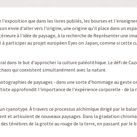
'exposition que dans les livres publiés, les bourses et l'enseigne
n envie d'aller vers l'origine, une origine qu'il place dans un es
érieure à l'idée de paysage, à la recherche de Représenter une im
lé à participer au projet européen Eyes on Japan, comme si cette c
al dans le but d'approcher la culture paléolithique. Le défi de Ca
 chaos qui coexistent simultanément avec la nature.
photographies de paysages - dans une sorte d’hommage au geste or
rtiste approfondit l'importance de l'expérience corporelle - de la 
n cyanotype. À travers ce processus alchimique dirigé par le bal
rent et articulent de nouveaux paysages. Dans la gradation chroma
 des ténèbres de la grotte au rouge de la terre, en passant par le b