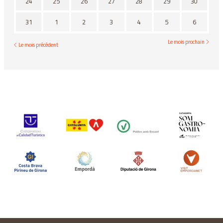
24
25
26
27
28
29
30
31
1
2
3
4
5
6
Le mois prochain
Le mois précédent