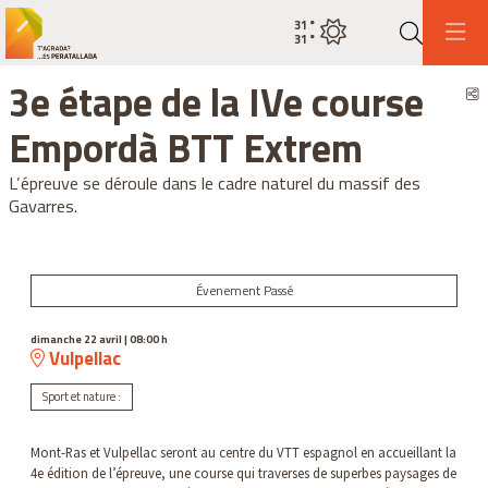
31
°
État actuel de la météo ciel dég
31
°
Recher
3e étape de la IVe course
P
Empordà BTT Extrem
L’épreuve se déroule dans le cadre naturel du massif des
Gavarres.
Évenement Passé
dimanche 22 avril
|
08:00 h
Vulpellac
Sport et nature :
Mont-Ras et Vulpellac seront au centre du VTT espagnol en accueillant la
4e édition de l’épreuve, une course qui traverses de superbes paysages de