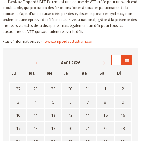
La TwoNav Empordà BTT Extrem est une course de VTT créée pour un week-end
inoubliable, qui procurera des émotions fortes à tous les participants de la
course. Il s’agit d’une course créée par des cyclistes et pour des cyclistes, non
seulement une épreuve de référence au niveau national, grâce à la présence des
meilleurs vtt-tistes de la discipline, mais également un défi pour tous les
passionnés de VTT qui souhaitent relever le défi.
Plus d’informations sur :
www.empordabttextrem.com
Août 2026
Lu
Ma
Me
Je
Ve
Sa
Di
Il n'y a aucune activité ce mois-ci
27
28
29
30
31
1
2
3
4
5
6
7
8
9
10
11
12
13
14
15
16
17
18
19
20
21
22
23